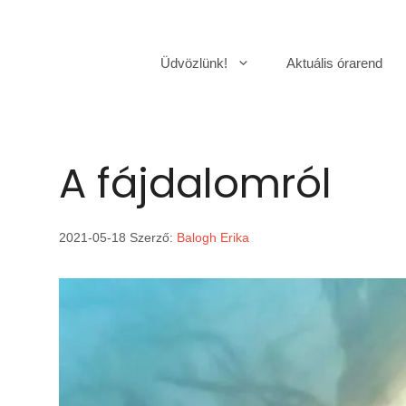
Kilépés
a
Üdvözlünk!
Aktuális órarend
tartalomba
A fájdalomról
2021-05-18
Szerző:
Balogh Erika