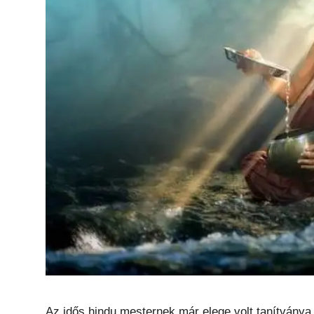
Az idős hindu mesternek már elege volt tanítványa 