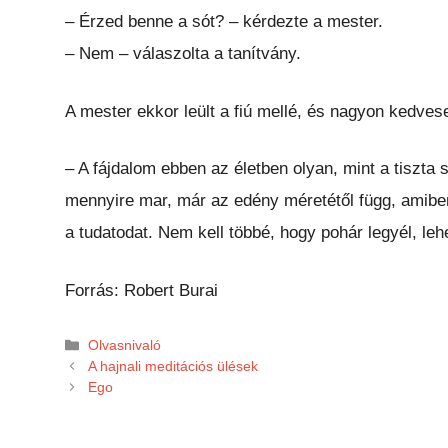
– Érzed benne a sót? – kérdezte a mester.
– Nem – válaszolta a tanítvány.
A mester ekkor leült a fiú mellé, és nagyon kedves
– A fájdalom ebben az életben olyan, mint a tiszt
mennyire mar, már az edény méretétől függ, amiben 
a tudatodat. Nem kell többé, hogy pohár legyél, lehe
Forrás: Robert Burai
Kategória
Olvasnivaló
A hajnali meditációs ülések
Ego