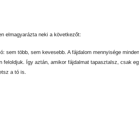
en elmagyarázta neki a következőt:
a só: sem több, sem kevesebb. A fájdalom mennyisége minde
feloldjuk. Így aztán, amikor fájdalmat tapasztalsz, csak eg
tsz a tó is.