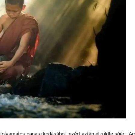
folyamatos panaszkodásából, ezért aztán elküldte sóért. Am