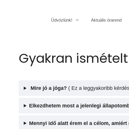
Kilépés
a
Üdvözlünk!
Aktuális órarend
tartalomba
Gyakran ismételt
Mire jó a jóga?
( Ez a leggyakoribb kérdés
Elkezdhetem most a jelenlegi állapotomb
Mennyi idő alatt érem el a célom, amiért