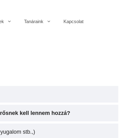
ek
Tanáraink
Kapcsolat
erősnek kell lennem hozzá?
yugalom stb.,)