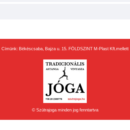
Címünk: Békéscsaba, Bajza u. 15. FÖLDSZINT
M-Plast Kft.
mellett
© Szútrajoga minden jog fenntartva