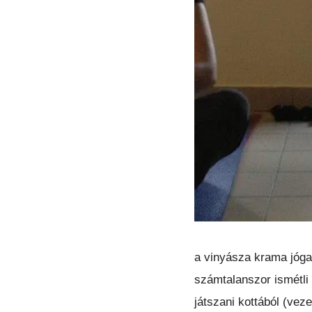
a vinyásza krama jóga
számtalanszor ismétli
játszani kottából (vez