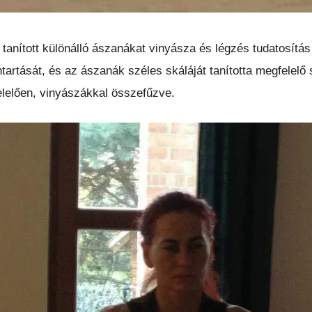
nított különálló ászanákat vinyásza és légzés tudatosítás 
tartását, és az ászanák széles skáláját tanította megfelelő
lelően, vinyászákkal összefűzve.