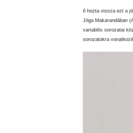
ő hozta vissza ezt a j
Jóga Makarandában (A 
variabilis sorozatai 
sorozatokra vonatkozik