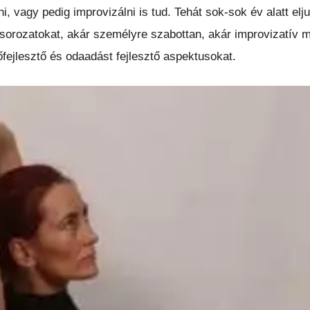
, vagy pedig improvizálni is tud. Tehát sok-sok év alatt elju
 sorozatokat, akár személyre szabottan, akár improvizatív m
őfejlesztő és odaadást fejlesztő aspektusokat.