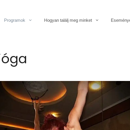
Programok
Hogyan találj meg minket
Esemény
jóga