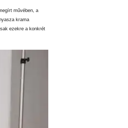
 megírt művében, a
inyasza krama
csak ezekre a konkrét