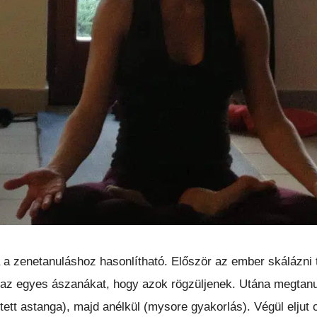
 a zenetanuláshoz hasonlítható. Először az ember skálázni 
 az egyes ászanákat, hogy azok rögzüljenek. Utána megtan
etett astanga), majd anélkül (mysore gyakorlás). Végül eljut 