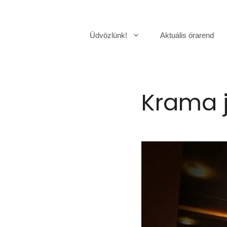
Kilépés
a
Üdvözlünk!
Aktuális órarend
tartalomba
Krama 