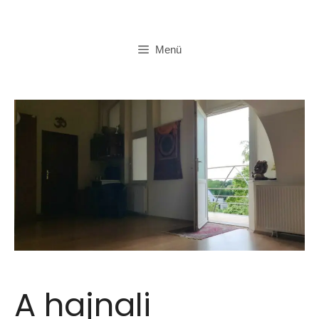
Kilépés
a
Menü
tartalomba
A hajnali