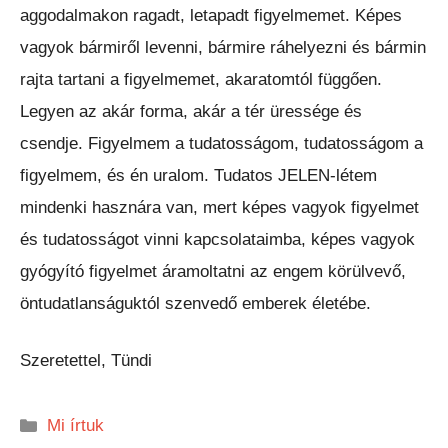
aggodalmakon ragadt, letapadt figyelmemet. Képes
vagyok bármiről levenni, bármire ráhelyezni és bármin
rajta tartani a figyelmemet, akaratomtól függően.
Legyen az akár forma, akár a tér üressége és
csendje. Figyelmem a tudatosságom, tudatosságom a
figyelmem, és én uralom. Tudatos JELEN-létem
mindenki hasznára van, mert képes vagyok figyelmet
és tudatosságot vinni kapcsolataimba, képes vagyok
gyógyító figyelmet áramoltatni az engem körülvevő,
öntudatlanságuktól szenvedő emberek életébe.
Szeretettel, Tündi
Kategória
Mi írtuk