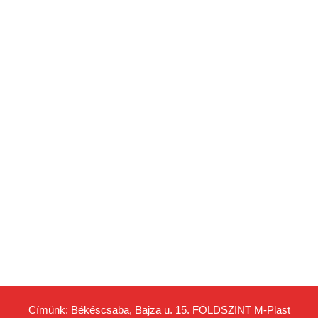
Címünk: Békéscsaba, Bajza u. 15. FÖLDSZINT
M-Plast