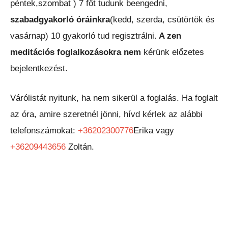
péntek,szombat ) 7 főt tudunk beengedni,
szabadgyakorló óráinkra
(kedd, szerda, csütörtök és
vasárnap) 10 gyakorló tud regisztrálni.
A zen
meditációs foglalkozásokra nem
kérünk előzetes
bejelentkezést.
Várólistát nyitunk, ha nem sikerül a foglalás. Ha foglalt
az óra, amire szeretnél jönni, hívd kérlek az alábbi
telefonszámokat:
+36202300776
Erika vagy
+36209443656
Zoltán.