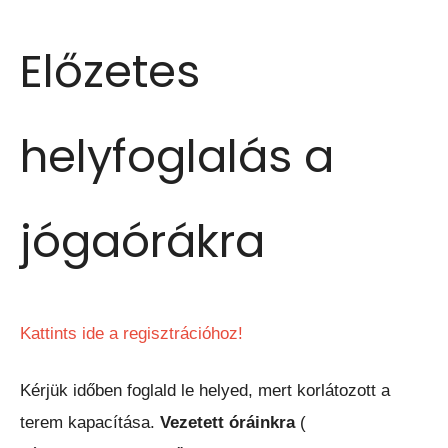
Előzetes
helyfoglalás a
jógaórákra
Kattints ide a regisztrációhoz!
Kérjük időben foglald le helyed, mert korlátozott a
terem kapacítása.
Vezetett óráinkra
(