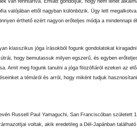
nek van fenntartva. Emiatt gondoljuk, hogy nem lehet alkal
zófia valójában ettől nagyban különbözik. Úgy lett megalkot
önnyen érthető ezért nagyon erőteljes módja a mindennapi é
yan klasszikus jóga írásokból fogunk gondolatokat kiragadn
útrái, hogy bemutassuk milyen egszerű, és egyben erőteljes 
sa. Amit meg fogunk tanulni a jóga filozófiáról ezeken az e
éseinket a témáról és arról, hogy miként tudjuk hasznosítani 
nevén Russell Paul Yamaguchi, San Franciscóban született 1
ármazottjai voltak, akik eredetileg a Dél-Japánban találhat
.