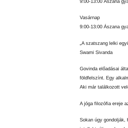
9:00-13:00 Ászana gya
Vasárnap
9:00-13:00 Ászana gya
„A szatszang lelki együ
Swami Sivanda
Govinda előadásai álta
földfelszínt. Egy alka
Aki már találkozott ve
A jóga filozófia ereje 
Sokan úgy gondolják, 