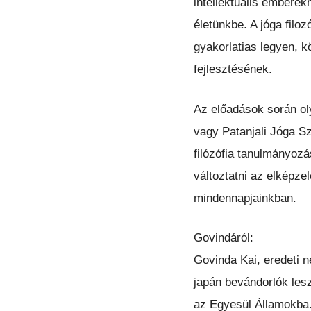
intellektuális emberek
életünkbe. A jóga filo
gyakorlatias legyen, k
fejlesztésének.
Az előadások során ol
vagy Patanjali Jóga Sz
filózófia tanulmányozá
változtatni az elképzel
mindennapjainkban.
Govindáról:
Govinda Kai, eredeti 
japán bevándorlók lesz
az Egyesül Államokba