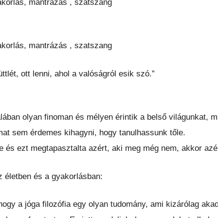
korlás, mantrázás , szatszang
korlás, mantrázás , szatszang
ttlét, ott lenni, ahol a valóságról esik szó.”
lában olyan finoman és mélyen érintik a belső világunkat, m
lmat sem érdemes kihagyni, hogy tanulhassunk tőle.
le és ezt megtapasztalta azért, aki meg még nem, akkor azért
az életben és a gyakorlásban:
hogy a jóga filozófia egy olyan tudomány, ami kizárólag ak