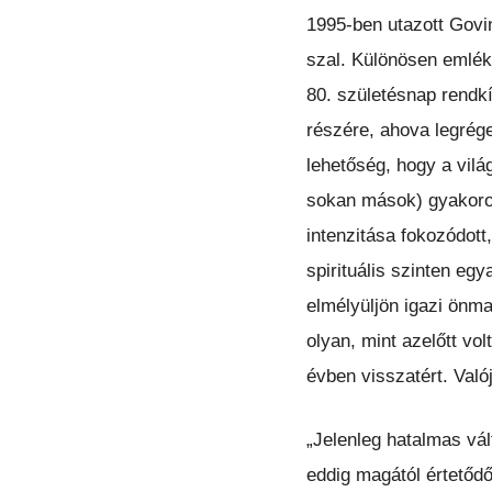
1995-ben utazott Govin
szal. Különösen emléke
80. születésnap rendk
részére, ahova legrége
lehetőség, hogy a vilá
sokan mások) gyakorol
intenzitása fokozódott
spirituális szinten eg
elmélyüljön igazi önm
olyan, mint azelőtt v
évben visszatért. Való
„Jelenleg hatalmas vá
eddig magától értetődő