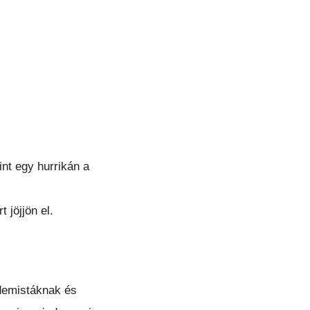
int egy hurrikán a
 jöjjön el.
ademistáknak és