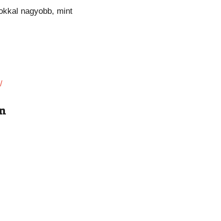
sokkal nagyobb, mint
/
en