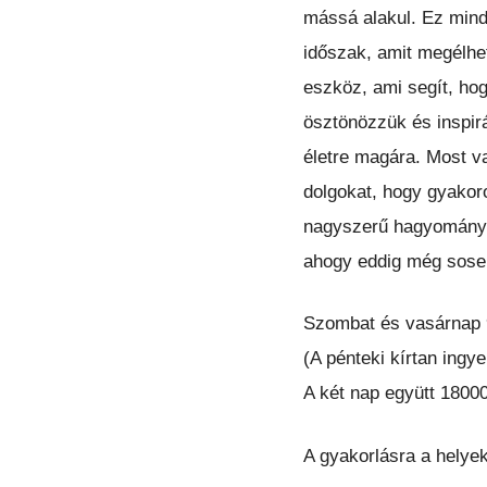
mássá alakul. Ez minde
időszak, amit megélhet
eszköz, ami segít, ho
ösztönözzük és inspir
életre magára. Most v
dolgokat, hogy gyakoro
nagyszerű hagyományát
ahogy eddig még sose
Szombat és vasárnap 9
(A pénteki kírtan ingye
A két nap együtt 18000
A gyakorlásra a helyek