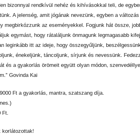
n bizonnyal rendkívül nehéz és kihívásokkal teli, de egybe
ünk. A jelenség, amit jógának nevezünk, egyben a változás 
gy megbirkózzunk az eseményekkel. Fogjunk hát össze, jobb
áljuk egymást, hogy rátaláljunk önmagunk legmagasabb kife
an leginkább itt az ideje, hogy összegyűljünk, beszélgessün
ljunk, énekeljünk, táncoljunk, sírjunk és nevessünk. Fedezz
 és a gyakorlás örömeit együtt olyan módon, szenvedéllyel
m.” Govinda Kai
000 Ft a gyakorlás, mantra, szatszang díja.
nes.)
 Ft.
 korlátozottak!