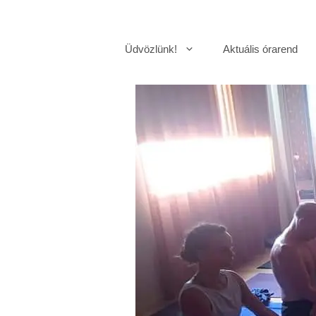
Kilépés
a
Üdvözlünk!
Aktuális órarend
tartalomba