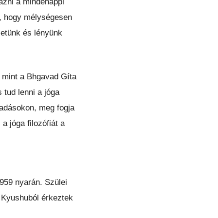
mazni a mindenappi
va, hogy mélységesen
letünk és lényünk
i mint a Bhgavad Gíta
tud lenni a jóga
lőadásokon, meg fogja
a jóga filozófiát a
959 nyarán. Szülei
ó Kyushuból érkeztek