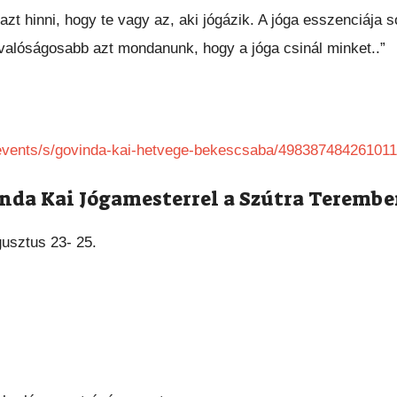
zt hinni, hogy te vagy az, aki jógázik. A jóga esszenciája 
valóságosabb azt mondanunk, hogy a jóga csinál minket..”
/events/s/govinda-kai-hetvege-bekescsaba/498387484261011
nda Kai Jógamesterrel a Szútra Teremb
usztus 23- 25.