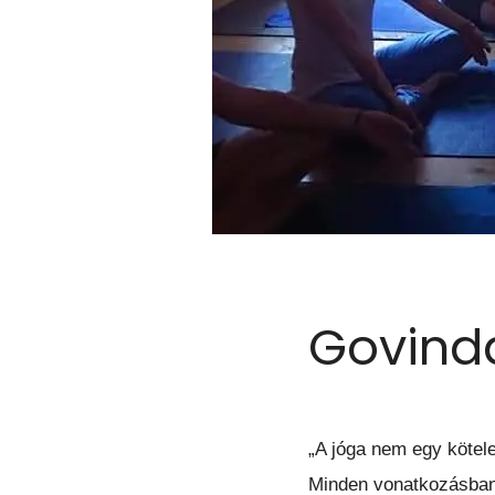
Govinda
„A jóga nem egy köt
Minden vonatkozásban a