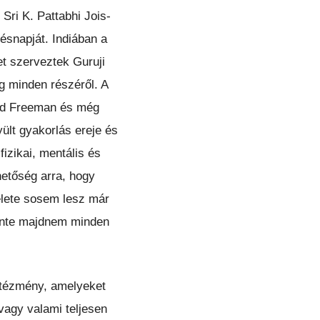
Sri K. Pattabhi Jois-
ésnapját. Indiában a
t szerveztek Guruji
ág minden részéről. A
hard Freeman és még
ült gyakorlás ereje és
izikai, mentális és
hetőség arra, hogy
élete sosem lesz már
zinte majdnem minden
ntézmény, amelyeket
vagy valami teljesen