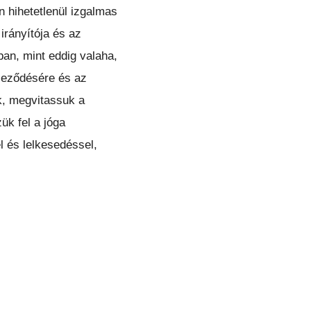
n hihetetlenül izgalmas
irányítója és az
an, mint eddig valaha,
jeződésére és az
k, megvitassuk a
ük fel a jóga
 és lelkesedéssel,