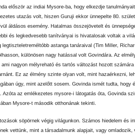
da először az indiai Mysore-ba, hogy elkezdje tanulmányait 
zetes utazás volt, hiszen Guruji ekkor ünnepelte 80. szület
ívül áldásos esemény. Hatalmas összejövetelt és ünnepsége
bbi és legkedvesebb tanítványai is hivatalosak voltak a vil
g legtiszteletreméltóbb astanga tanáraival (Tim Miller, Ric
hasson, különösen nagy hatással volt Govindára. Az elmély
, ami nagyon mélyreható és tartós változást hozott számára f
yarnánt. Ez az élmény szinte olyan volt, mint hazaérkezni, le
agában úgy, mint azelőtt sosem. Govinda ismét tudta, hogy 
olt. Azóta az emlékezetes mysore-i látogatás óta, Govinda s
jában Mysore-t második otthonának tekinti.
ltozások söpörnek végig világunkon. Számos hiedelem és i
nek vettünk, mint a társadalmunk alapjait, vagy omladozik, 