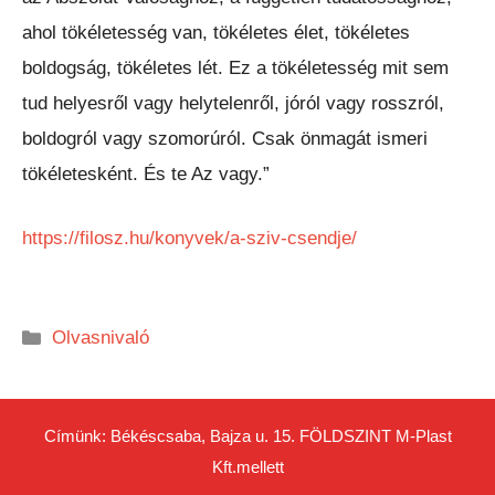
ahol tökéletesség van, tökéletes élet, tökéletes
boldogság, tökéletes lét. Ez a tökéletesség mit sem
tud helyesről vagy helytelenről, jóról vagy rosszról,
boldogról vagy szomorúról. Csak önmagát ismeri
tökéletesként. És te Az vagy.”
https://filosz.hu/konyvek/a-sziv-csendje/
Kategória
Olvasnivaló
Címünk: Békéscsaba, Bajza u. 15. FÖLDSZINT
M-Plast
Kft.
mellett