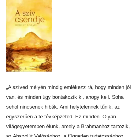
„A szíved mélyén mindig emlékezz rá, hogy minden jól
van, és minden úgy bontakozik ki, ahogy kell. Soha
sehol nincsenek hibák. Ami helytelennek tűnik, az
egyszerűen a te tévképzeted. Ez minden. Olyan
világegyetemben élünk, amely a Brahmanhoz tartozik,
az Abszolút Valósághoz, a független tudatossághoz,