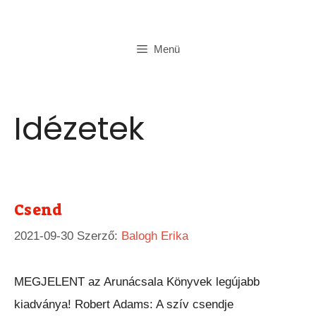
Kilépés
a
Menü
tartalomba
Idézetek
Csend
2021-09-30
Szerző:
Balogh Erika
MEGJELENT az Arunácsala Könyvek legújabb
kiadványa! Robert Adams: A szív csendje