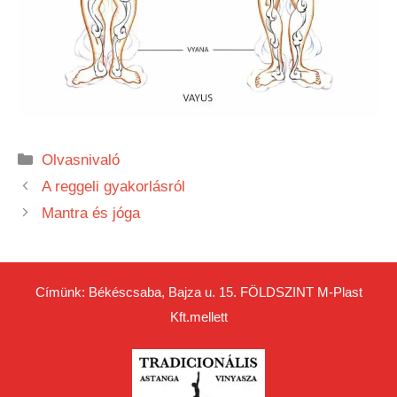
Kategória
Olvasnivaló
A reggeli gyakorlásról
Mantra és jóga
Címünk: Békéscsaba, Bajza u. 15. FÖLDSZINT
M-Plast
Kft.
mellett