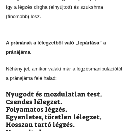
így a légzés dirgha (elnyújtott) és szukshma
(finomabb) lesz.
A pránának a lélegzetből való
lepárlása
a
„
”
pránájáma.
Néhány jel, amikor valaki már a légzésmanipulációtól
a pránajáma felé halad:
Nyugodt és mozdulatlan test.
Csendes lélegzet.
Folyamatos légzés.
Egyenletes, töretlen lélegzet.
Hosszan tartó légzés.