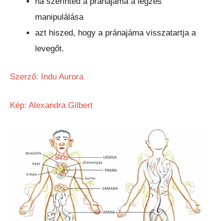
ha szerinted a pránajáma a légzés
manipulálása
azt hiszed, hogy a pránajáma visszatartja a
levegőt.
Szerző: Indu Aurora
Kép: Alexandra Gilbert