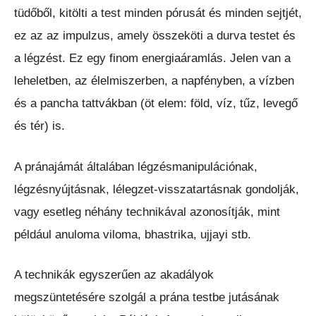
tüdőből, kitölti a test minden pórusát és minden sejtjét,
ez az az impulzus, amely összeköti a durva testet és
a légzést. Ez egy finom energiaáramlás. Jelen van a
leheletben, az élelmiszerben, a napfényben, a vízben
és a pancha tattvákban (öt elem: föld, víz, tűz, levegő
és tér) is.
A pránajámát általában légzésmanipulációnak,
légzésnyújtásnak, lélegzet-visszatartásnak gondolják,
vagy esetleg néhány technikával azonosítják, mint
például anuloma viloma, bhastrika, ujjayi stb.
A technikák egyszerűen az akadályok
megszüntetésére szolgál a prána testbe jutásának