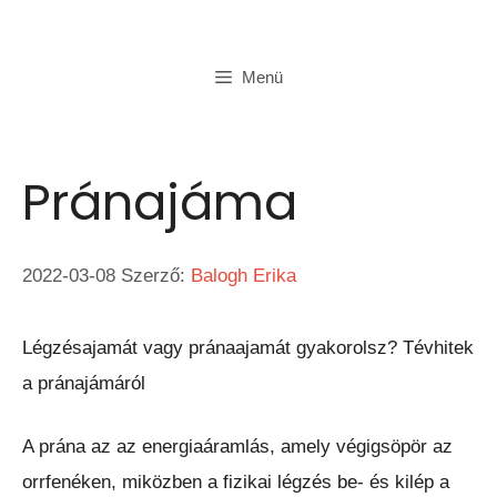
Kilépés
a
Menü
tartalomba
Pránajáma
2022-03-08
Szerző:
Balogh Erika
Légzésajamát vagy pránaajamát gyakorolsz? Tévhitek
a pránajámáról
A prána az az energiaáramlás, amely végigsöpör az
orrfenéken, miközben a fizikai légzés be- és kilép a