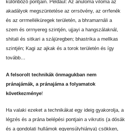
különböző pontjain. Például: Az anuloma viloma az
akadályok megszüntetése az orrsövény, az orrfenék
és az orrmelléküregek területén, a bhramarnáli a
szem és orrnyereg szintjén, ujjayi a hangszálaknál,
shitali és sitkari a szájüregben; bhastrika a mellkas
szintjén; Kagi az ajkak és a torok területén és így
tovább…
A felsorolt technikák önmagukban nem
pránajámák, a pránajáma a folyamatok
következménye
!
Ha valaki ezeket a technikákat egy ideig gyakorolja, a
légzés és a prána belépési pontjain a vikrutis (a dósák
és a gondolati hullámok egyensúlyhiánya) csökken,