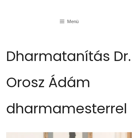
Kilépés
a
Menü
tartalomba
Dharmatanítás Dr.
Orosz Ádám
dharmamesterrel